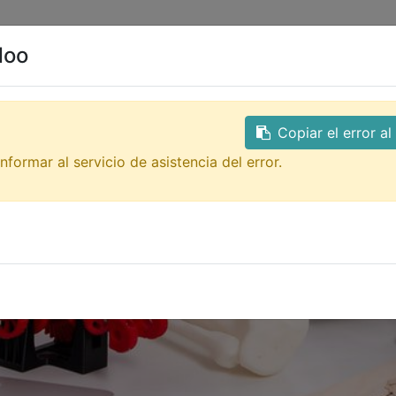
0
ales
Contacto
doo
Copiar el error a
nformar al servicio de asistencia del error.
ón 3D
!