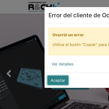
Inicio
Tienda
Tutori
Error del cliente de O
Ocurrió un error
Utilice el botón "Copiar" para i
Impresi
Ver detalles
¡De todo para imprimir tu idea
Anterior
Aceptar
QUIERO VERLOS