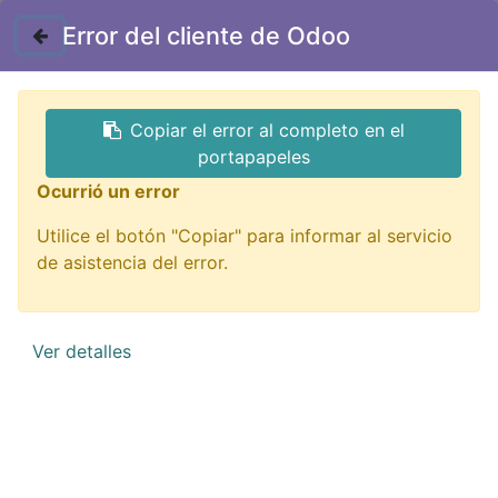
Contáctenos
Error del cliente de Odoo
Copiar el error al completo en el
portapapeles
Ocurrió un error
Utilice el botón "Copiar" para informar al servicio
Impresión 3D
de asistencia del error.
¡De todo para imprimir tu idea!
Ver detalles
QUIERO VERLOS