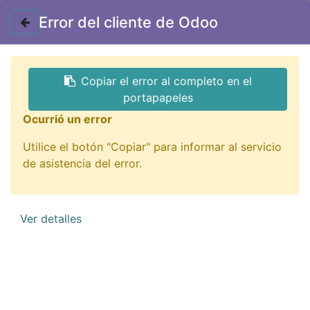
Contáctenos
Error del cliente de Odoo
Copiar el error al completo en el
portapapeles
Ocurrió un error
Utilice el botón "Copiar" para informar al servicio
Impresión 3D
de asistencia del error.
¡De todo para imprimir tu idea!
Ver detalles
QUIERO VERLOS