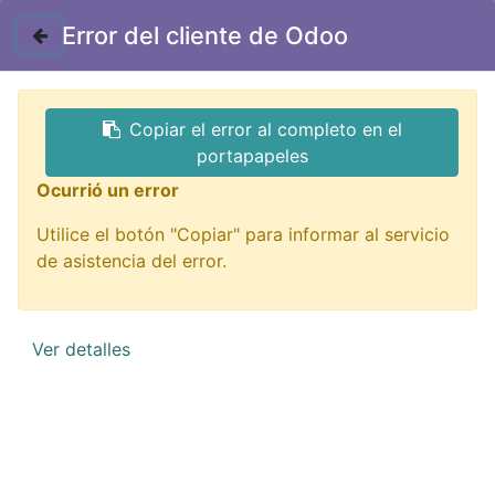
Contáctenos
Error del cliente de Odoo
Copiar el error al completo en el
portapapeles
Ocurrió un error
Utilice el botón "Copiar" para informar al servicio
Impresión 3D
de asistencia del error.
¡De todo para imprimir tu idea!
Ver detalles
QUIERO VERLOS