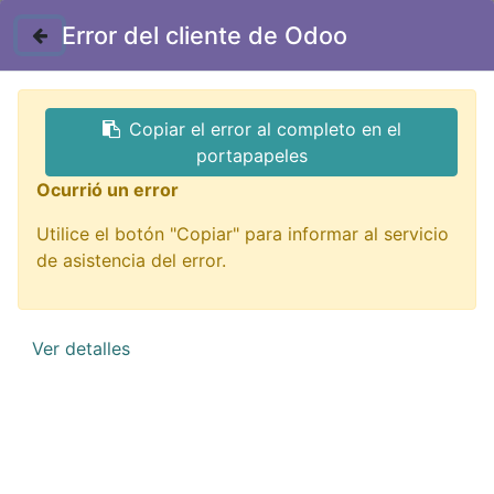
Contáctenos
Error del cliente de Odoo
Copiar el error al completo en el
portapapeles
Ocurrió un error
Utilice el botón "Copiar" para informar al servicio
Impresión 3D
de asistencia del error.
¡De todo para imprimir tu idea!
Ver detalles
QUIERO VERLOS