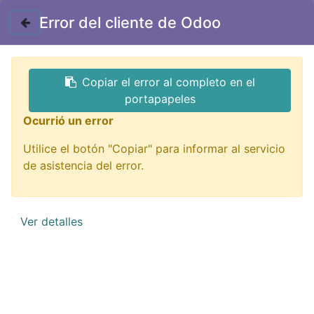
Contáctenos
Error del cliente de Odoo
Copiar el error al completo en el
portapapeles
Ocurrió un error
Utilice el botón "Copiar" para informar al servicio
Impresión 3D
de asistencia del error.
¡De todo para imprimir tu idea!
Ver detalles
QUIERO VERLOS