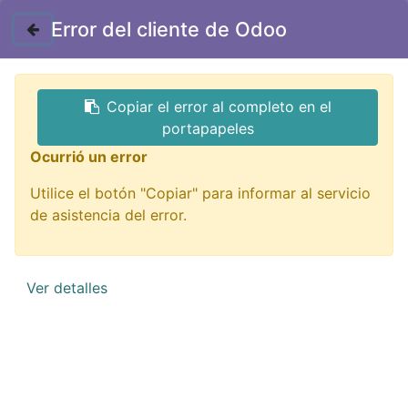
Contáctenos
Error del cliente de Odoo
Copiar el error al completo en el
portapapeles
Ocurrió un error
Utilice el botón "Copiar" para informar al servicio
Impresión 3D
de asistencia del error.
¡De todo para imprimir tu idea!
Ver detalles
QUIERO VERLOS