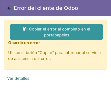
Contáctenos
Error del cliente de Odoo
GTQ
Copiar el error al completo en el
Todos los productos
portapapeles
BC-157 mandrill manual para para barreno casero
Ocurrió un error
incluye 5 adaptadores
Utilice el botón "Copiar" para informar al servicio
de asistencia del error.
Ver detalles