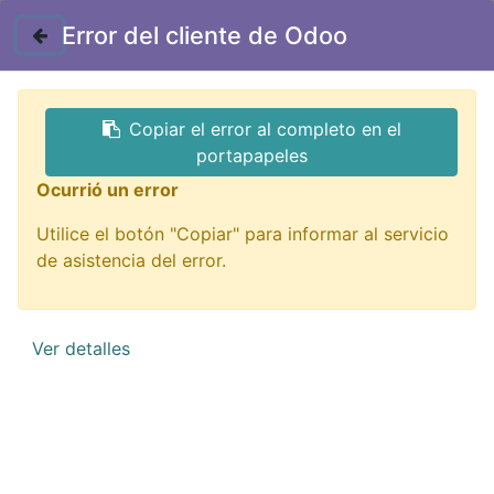
Contáctenos
Error del cliente de Odoo
GTQ
Copiar el error al completo en el
Todos los productos
A0152 arduino mini Pro 3.3/5V
portapapeles
Ocurrió un error
Utilice el botón "Copiar" para informar al servicio
de asistencia del error.
Ver detalles