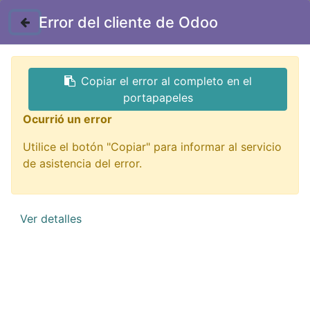
Contáctenos
Error del cliente de Odoo
GTQ
Copiar el error al completo en el
Todos los productos
portapapeles
SX-1617G Kit Arcade para Video Juegos Bontones
Ocurrió un error
LED 2 jugadores
Utilice el botón "Copiar" para informar al servicio
de asistencia del error.
Ver detalles