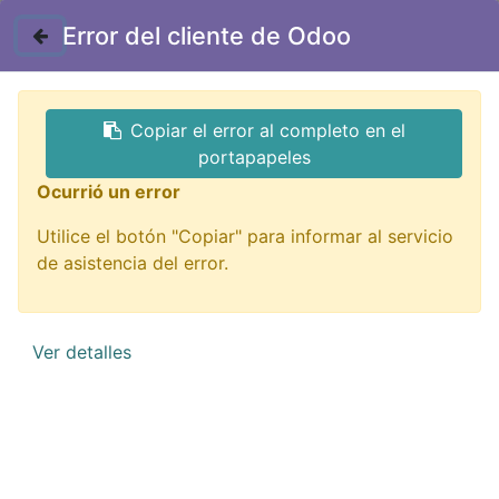
Contáctenos
Error del cliente de Odoo
GTQ
Copiar el error al completo en el
Todos los productos
portapapeles
SX-1616G Kit Arcade para Video juegos 2 jugadores
Ocurrió un error
Utilice el botón "Copiar" para informar al servicio
de asistencia del error.
Ver detalles