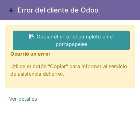
Contáctenos
Error del cliente de Odoo
GTQ
Copiar el error al completo en el
Todos los productos
seguridad industrial
portapapeles
SPL-62 Conector 2 a 6 Tipo Wago con clip de
Ocurrió un error
Seguridad
Utilice el botón "Copiar" para informar al servicio
de asistencia del error.
Ver detalles