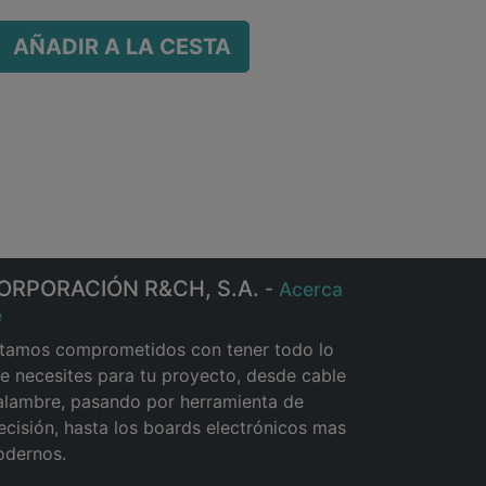
AÑADIR A LA CESTA
ORPORACIÓN R&CH, S.A.
-
Acerca
e
tamos comprometidos con tener todo lo
e necesites para tu proyecto, desde cable
alambre, pasando por herramienta de
ecisión, hasta los boards electrónicos mas
dernos.