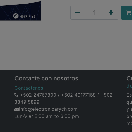
Contacte con nosotros
C
d
Contáctenos
+502 24767800 / +502 49177168 / +502
Es
3849 5899
qu
info@electronicarych.com
y 
Lun-Vier 8:00 am to 6:00 pm
pr
mo