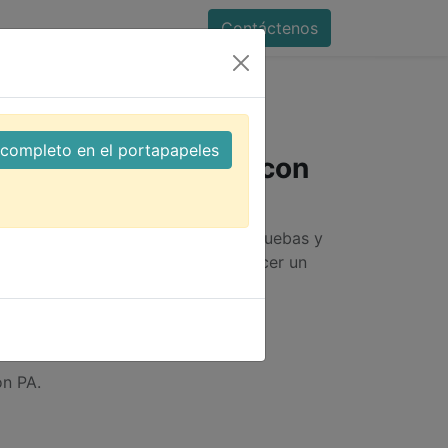
Contáctenos
Tipo Wago con clip de Seguridad
l completo en el portapapeles
r 2 a 6 Tipo Wago con
dad
r derivaciones, funcionales para pruebas y
de no necesitas utilizar cintas y hacer un
.
on PA.