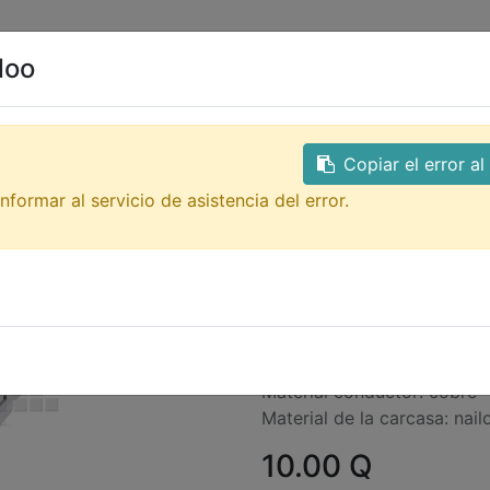
0
ales
Contacto
doo
Todos los productos
GTQ
SPL-62 Conector 2 a 6 
Copiar el error a
SPL-62 Conecto
nformar al servicio de asistencia del error.
clip de Seguri
Terminal especial para hace
trabajos en la Industria don
trabajo rápido y seguro.
Corriente nominal: 32A
Tensión nominal: 250/600 V
Material conductor: cobre
Material de la carcasa: nail
10.00
Q