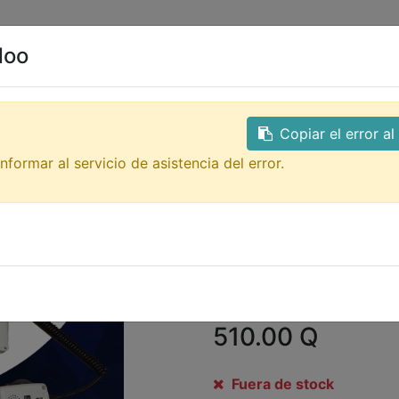
0
ales
Contacto
doo
Todos los productos
GTQ
SK-56UB-RB megafono 
Copiar el error a
SK-56UB-RB m
nformar al servicio de asistencia del error.
microfono
megafono tipo patrullero 
áreas libres 730 metros áre
para memoria USB, no mayo
Mp3, incluye cable para con
lithium y cincho para porta
510.00
Q
Fuera de stock