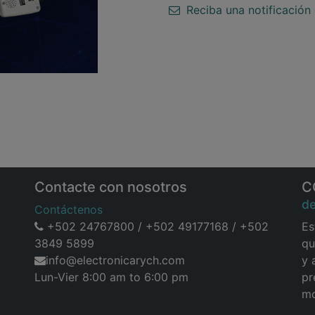
Reciba una notificación 
Contacte con nosotros
C
d
Contáctenos
+502 24767800 / +502 49177168 / +502
Es
3849 5899
qu
info@electronicarych.com
y 
Lun-Vier 8:00 am to 6:00 pm
pr
mo