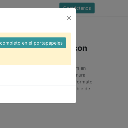
Contáctenos
50W max con microfono
l completo en el portapapeles
egafono 50W max con
50W máximo, 25W RMS, hasta un 1km en
as cerradas, incluye micrófono y ranura
r a 6Gb para escuchar música en formato
ectar a AC, incluye batería recargable de
rla