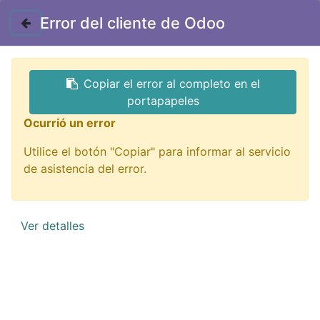
Contáctenos
Error del cliente de Odoo
GTQ
Copiar el error al completo en el
Todos los productos
SCR
portapapeles
NTE5554 SCR-400VRM 25A
Ocurrió un error
Utilice el botón "Copiar" para informar al servicio
de asistencia del error.
Ver detalles