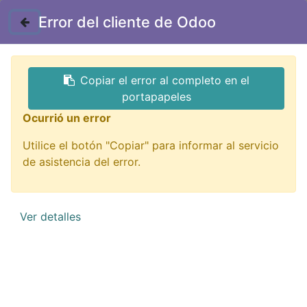
Contáctenos
Error del cliente de Odoo
GTQ
Copiar el error al completo en el
Todos los productos
lagartos
portapapeles
NB-348B lagarto tipo clip 20A negro unidad
Ocurrió un error
Utilice el botón "Copiar" para informar al servicio
de asistencia del error.
Ver detalles