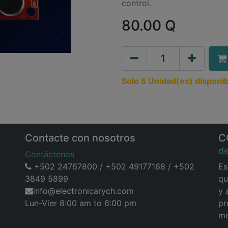
control.
80.00
Q
Solo 5 Unidad(es) disponib
Contacte con nosotros
C
d
Contáctenos
+502 24767800 / +502 49177168 / +502
Es
3849 5899
qu
info@electronicarych.com
y 
Lun-Vier 8:00 am to 6:00 pm
pr
mo