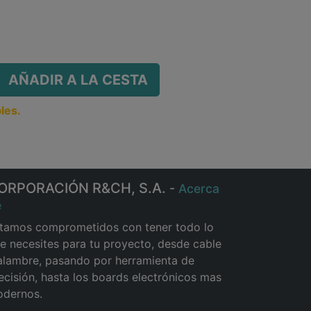
AÑADIR A LA CESTA
les.
ORPORACIÓN R&CH, S.A.
-
Acerca
e
tamos comprometidos con tener todo lo
e necesites para tu proyecto, desde cable
alambre, pasando por herramienta de
ecisión, hasta los boards electrónicos mas
dernos.