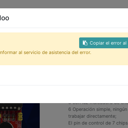
0
ales
Contacto
doo
Todos los productos
GTQ
MD-ISD1700 módulo grab
Copiar el error a
MD-ISD1700 mó
nformar al servicio de asistencia del error.
serie ISD1760
Descripción:
1 Tamaño: 5.2CM * 5.5CM;
2 fuente de alimentación: 5
3 Tiempo de grabación: 6K
Frecuencia de operación d
5 con luz indicadora de enc
6 Operación simple, ningú
trabajar directamente;
El pin de control de 7 chips