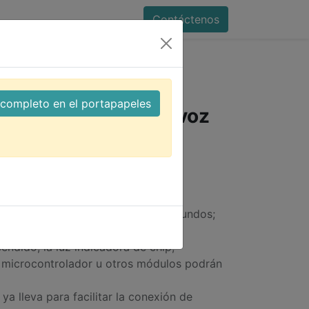
Contáctenos
ador de voz serie ISD1760
l completo en el portapapeles
dulo grabador de voz
V;
 a 75 segundos, 8K durante 60 segundos;
e 4 chips 6KHZ y 8KHZ opcional;
endido, la luz indicadora de chip;
n microcontrolador u otros módulos podrán
 ya lleva para facilitar la conexión de