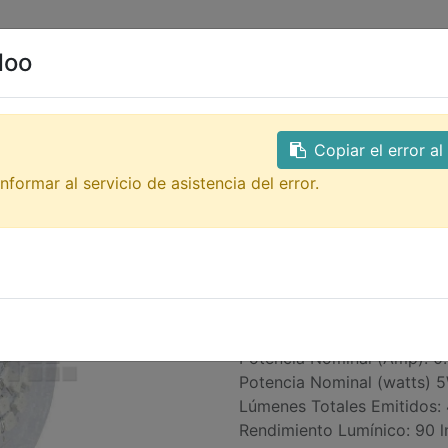
0
ales
Contacto
doo
Todos los productos
Ilu
GTQ
Bombilla LED MR16 5W L
Copiar el error a
Bombilla LED 
nformar al servicio de asistencia del error.
120V 2700K L
Rango de Voltaje (entrada
Rango de Hertz: 50/60 Hz
Temperatura de Trabajo : 
Factor de Potencia: 0.950
Rango de Voltaje (salida):
Potencia Nominal (Amp): 0
Potencia Nominal (watts) 
Lúmenes Totales Emitidos:
Rendimiento Lumínico: 90 