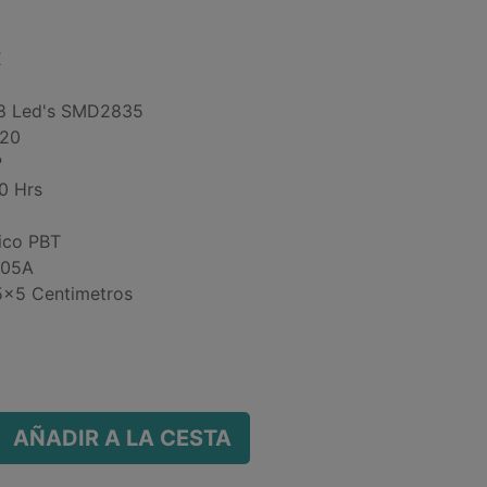
E
18 Led's SMD2835
P20
º
0 Hrs
tico PBT
-05A
 5x5 Centimetros
AÑADIR A LA CESTA