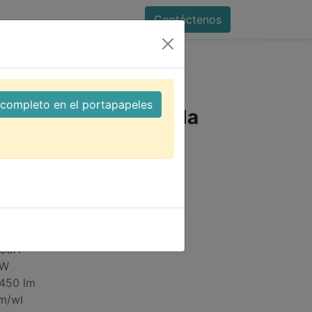
Contáctenos
minación Comercial
uz Amarilla 120V 2700K LX
l completo en el portapapeles
MR16 5W Luz Amarilla
X
): AC100-240V
20°C ~ 45°C
 DC6V
.05A
5W
 450 lm
lm/wI