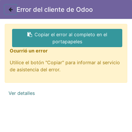
Contáctenos
Error del cliente de Odoo
GTQ
Copiar el error al completo en el
Todos los productos
accesorios
portapapeles
I66 Audifonos inalambricos I66 5.0 wirless
Ocurrió un error
Utilice el botón "Copiar" para informar al servicio
de asistencia del error.
Ver detalles