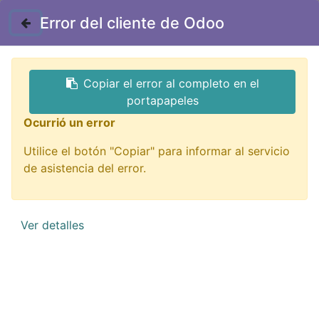
Contáctenos
Error del cliente de Odoo
GTQ
Copiar el error al completo en el
Todos los productos
candados
portapapeles
HM-90-CI-40 candado acero 40mm
Ocurrió un error
Utilice el botón "Copiar" para informar al servicio
de asistencia del error.
Ver detalles