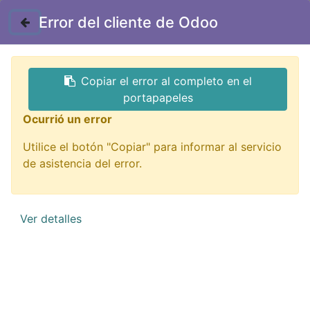
Contáctenos
Error del cliente de Odoo
GTQ
Copiar el error al completo en el
Todos los productos
filtro SMD
portapapeles
FE-SMD10UF/50 Filtro Electrolítico Aluminio 10uF
Ocurrió un error
50V SMD
Utilice el botón "Copiar" para informar al servicio
de asistencia del error.
Ver detalles