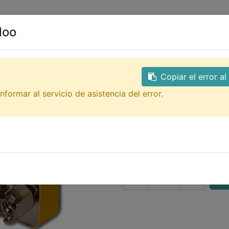
0
ales
Contacto
doo
Todos los productos
GTQ
CN-DB15MM conector D
Copiar el error a
CN-DB15MM co
nformar al servicio de asistencia del error.
macho macho
conector DB15 union mac
24.00
Q