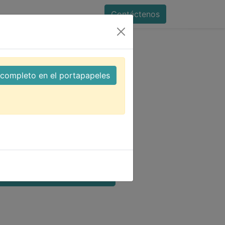
Contáctenos
B15 union macho macho
l completo en el portapapeles
nector DB15 union
ho macho
AÑADIR A LA CESTA