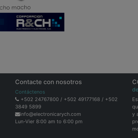
Contacte con nosotros
C
d
Contáctenos
+502 24767800 / +502 49177168 / +502
Es
3849 5899
qu
info@electronicarych.com
y 
Lun-Vier 8:00 am to 6:00 pm
pr
mo