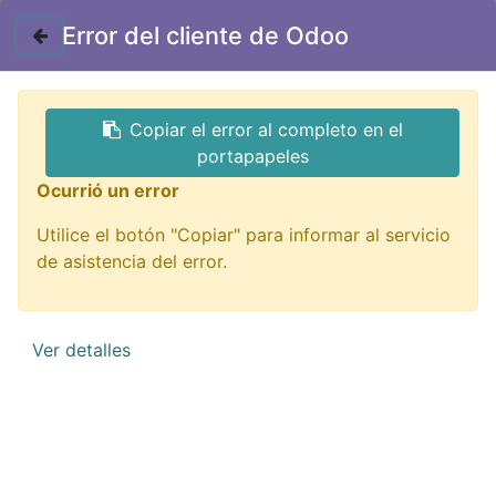
Contáctenos
Error del cliente de Odoo
GTQ
Copiar el error al completo en el
Todos los productos
portapapeles
CBB65-80 Capacitor de Arranque 80uF 450V AC
Ocurrió un error
Utilice el botón "Copiar" para informar al servicio
de asistencia del error.
Ver detalles