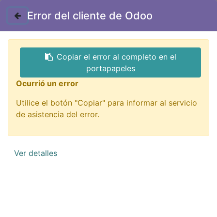
Contáctenos
Error del cliente de Odoo
GTQ
Copiar el error al completo en el
Todos los productos
portapapeles
CBB61-4UF Capacitor 4uF 450V AC Para Ventilador
Ocurrió un error
Utilice el botón "Copiar" para informar al servicio
de asistencia del error.
Ver detalles