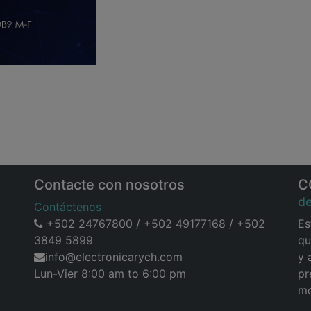
Contacte con nosotros
C
d
Contáctenos
+502 24767800 / +502 49177168 / +502
Es
3849 5899
qu
info@electronicarych.com
y 
Lun-Vier 8:00 am to 6:00 pm
pr
mo