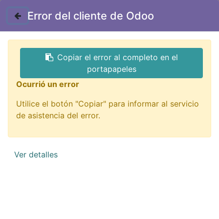
Contáctenos
Error del cliente de Odoo
GTQ
Copiar el error al completo en el
Todos los productos
portapapeles
CB-22N cable 1mt calibre 22 negro estañado
Ocurrió un error
Utilice el botón "Copiar" para informar al servicio
de asistencia del error.
Ver detalles