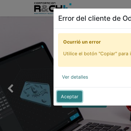
Inicio
Tienda
Tutori
Error del cliente de O
Ocurrió un error
Utilice el botón "Copiar" para i
Impresi
Ver detalles
¡De todo para imprimir tu idea
Anterior
Aceptar
QUIERO VERLOS