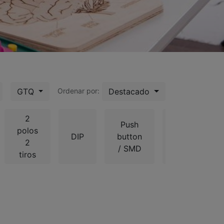
GTQ
Destacado
Ordenar por:
2
Push
finales
polos
DIP
button
de
2
/ SMD
carrera
tiros