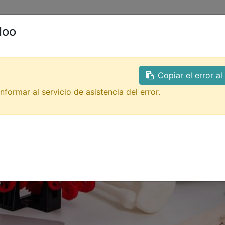
0
ales
Contacto
doo
Copiar el error a
nformar al servicio de asistencia del error.
ón 3D
!