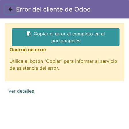
Contáctenos
Error del cliente de Odoo
Copiar el error al completo en el
portapapeles
Ocurrió un error
Utilice el botón "Copiar" para informar al servicio
Impresión 3D
de asistencia del error.
¡De todo para imprimir tu idea!
Ver detalles
QUIERO VERLOS