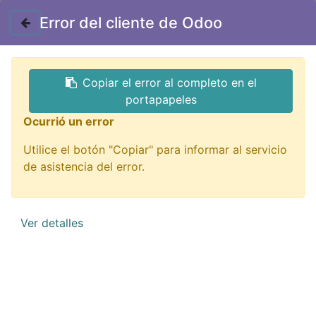
Contáctenos
Error del cliente de Odoo
Copiar el error al completo en el
portapapeles
Ocurrió un error
Utilice el botón "Copiar" para informar al servicio
Impresión 3D
de asistencia del error.
¡De todo para imprimir tu idea!
Ver detalles
QUIERO VERLOS