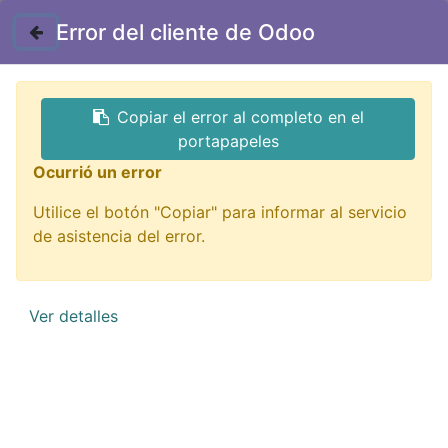
Contáctenos
Error del cliente de Odoo
Copiar el error al completo en el
portapapeles
Ocurrió un error
Utilice el botón "Copiar" para informar al servicio
Impresión 3D
de asistencia del error.
¡De todo para imprimir tu idea!
Ver detalles
QUIERO VERLOS