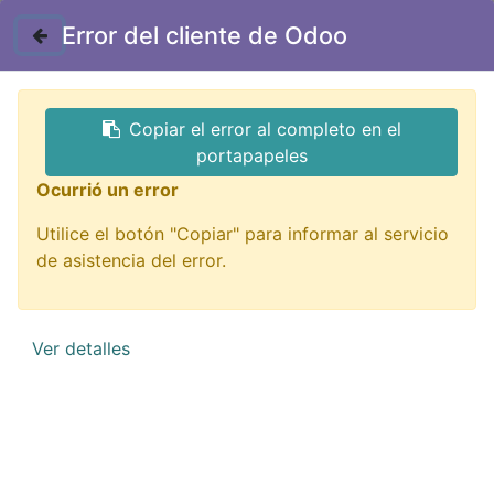
Contáctenos
Error del cliente de Odoo
Copiar el error al completo en el
portapapeles
Ocurrió un error
Utilice el botón "Copiar" para informar al servicio
Impresión 3D
de asistencia del error.
¡De todo para imprimir tu idea!
Ver detalles
QUIERO VERLOS