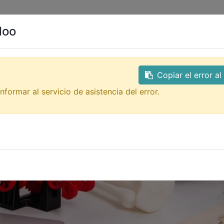
0
ales
Contacto
doo
Copiar el error a
nformar al servicio de asistencia del error.
ón 3D
!