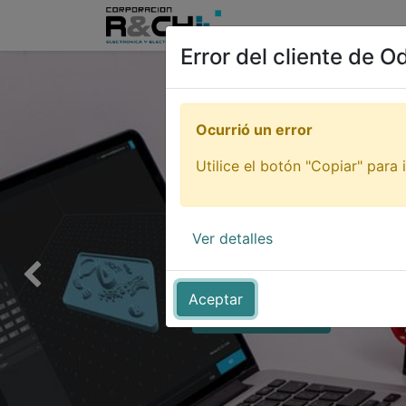
Inicio
Tienda
Tutori
Error del cliente de O
Ocurrió un error
Utilice el botón "Copiar" para i
Impresi
Ver detalles
¡De todo para imprimir tu idea
Anterior
Aceptar
QUIERO VERLOS