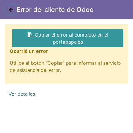
Contáctenos
Error del cliente de Odoo
Copiar el error al completo en el
portapapeles
Ocurrió un error
Utilice el botón "Copiar" para informar al servicio
Impresión 3D
de asistencia del error.
¡De todo para imprimir tu idea!
Ver detalles
QUIERO VERLOS