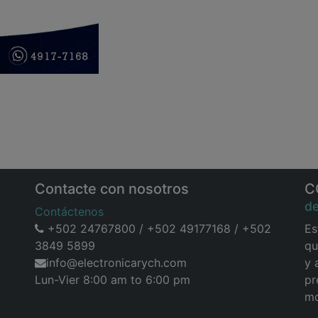
Contacte con nosotros
C
d
Contáctenos
+502 24767800 / +502 49177168 / +502
Es
3849 5899
qu
info@electronicarych.com
y 
Lun-Vier 8:00 am to 6:00 pm
pr
mo