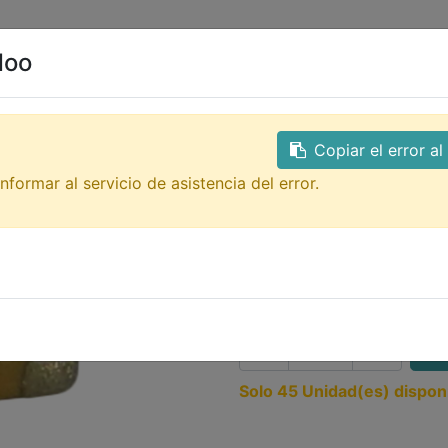
0
ales
Contacto
doo
Todos los productos
GTQ
C0805-100n Capacitor 
Copiar el error a
C0805-100n Ca
nformar al servicio de asistencia del error.
100nF 25V SM
dimensiones: 2.0 mm x 1.3 
1.00
Q
Solo 45 Unidad(es) dispon