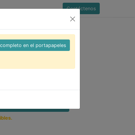
Contáctenos
cerámico 100nF 25V SMD
l completo en el portapapeles
pacitor cerámico
D
mm (0.08″ x 0.05″)
AÑADIR A LA CESTA
ibles.