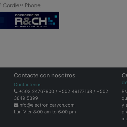
Contacte con nosotros
C
d
Contáctenos
+502 24767800 / +502 49177168 / +502
Es
3849 5899
qu
info@electronicarych.com
y 
Lun-Vier 8:00 am to 6:00 pm
pr
mo