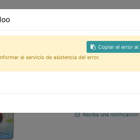
0
ales
Contacto
doo
Todos los productos
GTQ
BT-T157 bateria 3.6V 3
Copiar el error a
BT-T157 bater
nformar al servicio de asistencia del error.
GP Cordless P
bateria 3.6V 300mAh Ni-M
39.00
Q
Fuera de stock
Reciba una notificación 