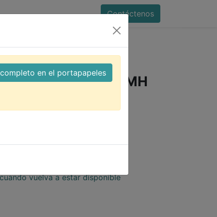
Contáctenos
00mAh Ni-MH GP Cordless Phone
l completo en el portapapeles
ia 3.6V 300mAh Ni-MH
hone
H GP Cordless Phone
cuando vuelva a estar disponible