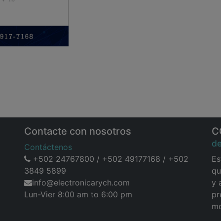
Contacte con nosotros
C
d
Contáctenos
+502 24767800 / +502 49177168 / +502
Es
3849 5899
qu
info@electronicarych.com
y 
Lun-Vier 8:00 am to 6:00 pm
pr
mo