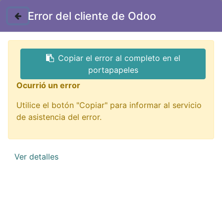
Contáctenos
Error del cliente de Odoo
GTQ
Copiar el error al completo en el
Todos los productos
portapapeles
BS-C20 Base Auto Adherible Para Cinchos
Ocurrió un error
20x20mm
Utilice el botón "Copiar" para informar al servicio
de asistencia del error.
Ver detalles