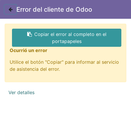
Contáctenos
Error del cliente de Odoo
GTQ
Copiar el error al completo en el
Todos los productos
portapapeles
BM-L12V bombilla larga 12V ML755
Ocurrió un error
Utilice el botón "Copiar" para informar al servicio
de asistencia del error.
Ver detalles