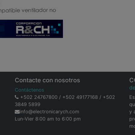
Contacte con nosotros
C
d
Contáctenos
+502 24767800 / +502 49177168 / +502
Es
3849 5899
qu
info@electronicarych.com
y 
Lun-Vier 8:00 am to 6:00 pm
pr
mo