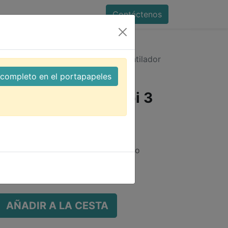
Contáctenos
pberry pi 3 negra compatible ventilador
l completo en el portapapeles
a para Raspberry pi 3
le ventilador no
gra ompatible ventilador no incluido
AÑADIR A LA CESTA