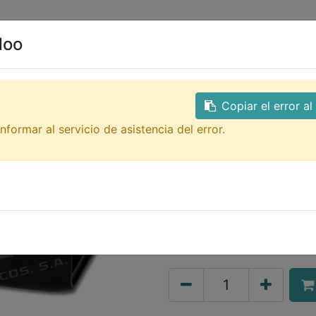
0
ales
Contacto
doo
Todos los productos
GTQ
BCM2386-V caja para Ras
no incluido
Copiar el error a
nformar al servicio de asistencia del error.
BCM2386-V caj
negra compatib
incluido
caja para Raspberry pi 3 ne
48.00
Q