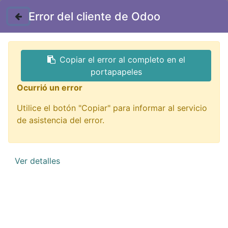
Contáctenos
Error del cliente de Odoo
GTQ
Copiar el error al completo en el
Todos los productos
portapapeles
BC-1605 bocina 1.6" 8ohm 0.5 watt pequeña
Ocurrió un error
Utilice el botón "Copiar" para informar al servicio
de asistencia del error.
Ver detalles