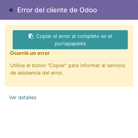
Contáctenos
Error del cliente de Odoo
GTQ
Copiar el error al completo en el
Todos los productos
portapapeles
BC-1012 collarin p/ broca 3/64" adaptable para
Ocurrió un error
barreno par
Utilice el botón "Copiar" para informar al servicio
de asistencia del error.
Ver detalles