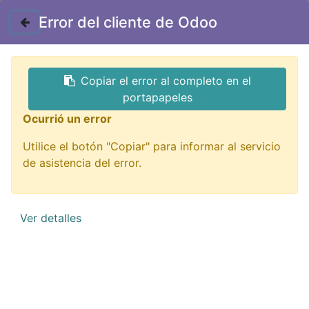
Contáctenos
Error del cliente de Odoo
GTQ
Copiar el error al completo en el
Todos los productos
portapapeles
AD-LY1210 adaptador 100-240VAC a 12VDC 10A
Ocurrió un error
max
Utilice el botón "Copiar" para informar al servicio
de asistencia del error.
Ver detalles