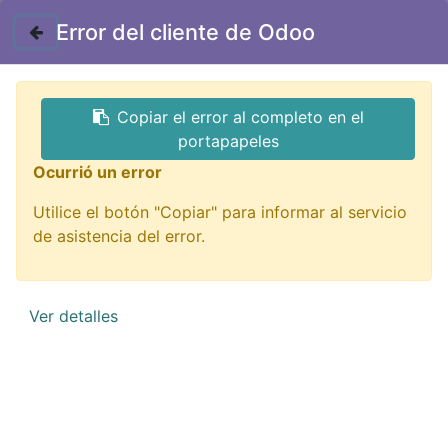
Contáctenos
Error del cliente de Odoo
GTQ
Copiar el error al completo en el
Todos los productos
portapapeles
AD-L06S adaptador para tira LED IP66 30-42W
Ocurrió un error
Utilice el botón "Copiar" para informar al servicio
de asistencia del error.
Ver detalles