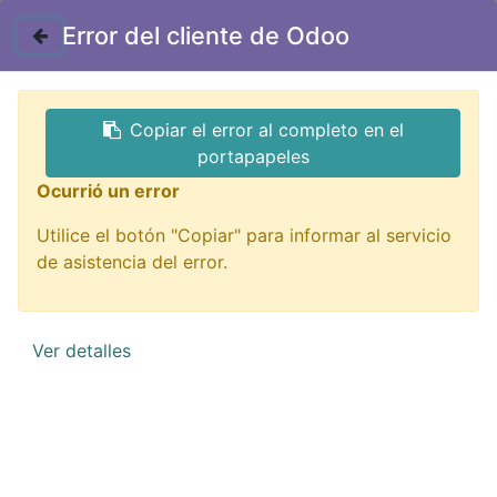
Contáctenos
Error del cliente de Odoo
GTQ
Copiar el error al completo en el
Todos los productos
portapapeles
AD-5050 Adaptador DC 2.1mm Tipo Jack CCTV a
Ocurrió un error
Bornera 12V-36V
Utilice el botón "Copiar" para informar al servicio
de asistencia del error.
Ver detalles