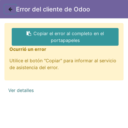
Contáctenos
Error del cliente de Odoo
GTQ
Copiar el error al completo en el
Todos los productos
portapapeles
AD-45MCL Adaptador RJ45 Plug a Jack Curvo
Ocurrió un error
Izquierdo
Utilice el botón "Copiar" para informar al servicio
de asistencia del error.
Ver detalles