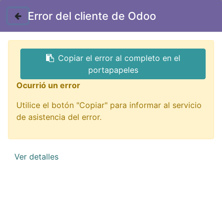
Contáctenos
Error del cliente de Odoo
GTQ
Copiar el error al completo en el
Todos los productos
portapapeles
AD-105F Adaptador Jack Stereo 3.5 Hembra a
Ocurrió un error
Bornera 3 Pin
Utilice el botón "Copiar" para informar al servicio
de asistencia del error.
Ver detalles