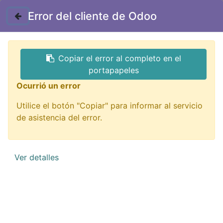
Contáctenos
Error del cliente de Odoo
GTQ
Copiar el error al completo en el
Todos los productos
portapapeles
AD-104M Adaptador Plug Mono Macho a Bornera 2
Ocurrió un error
Pin
Utilice el botón "Copiar" para informar al servicio
de asistencia del error.
Ver detalles