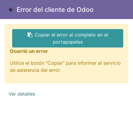
Contáctenos
Error del cliente de Odoo
GTQ
Copiar el error al completo en el
Todos los productos
portapapeles
A000009GP caja plastica flexible transparente
Ocurrió un error
compatible con arduino uno R3
Utilice el botón "Copiar" para informar al servicio
de asistencia del error.
Ver detalles