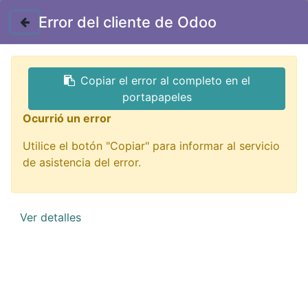
Contáctenos
Error del cliente de Odoo
GTQ
Copiar el error al completo en el
Todos los productos
portapapeles
A000005 arduino nano Atmega328 g
Ocurrió un error
Utilice el botón "Copiar" para informar al servicio
de asistencia del error.
Ver detalles