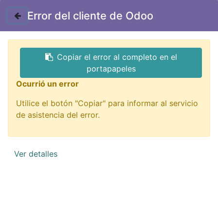
Contáctenos
Error del cliente de Odoo
GTQ
Copiar el error al completo en el
Todos los productos
portapapeles
17353 pelador de cable truper 228,6mm 9"
Ocurrió un error
Utilice el botón "Copiar" para informar al servicio
de asistencia del error.
Ver detalles